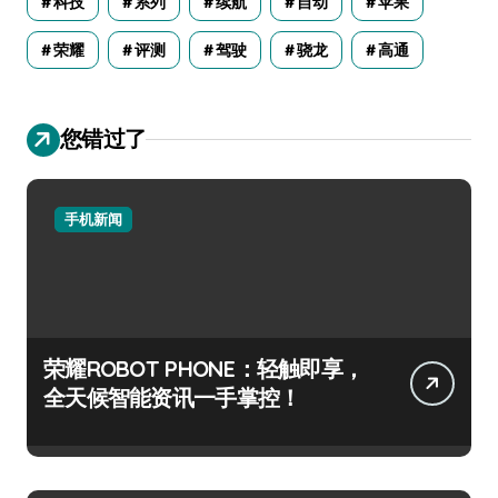
科技
系列
续航
自动
苹果
荣耀
评测
驾驶
骁龙
高通
您错过了
手机新闻
荣耀ROBOT PHONE：轻触即享，
全天候智能资讯一手掌控！