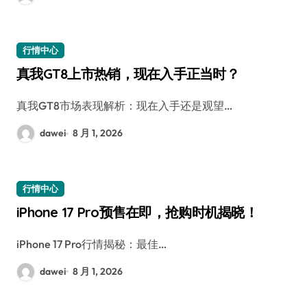
行情中心
真我GT8上市热销，现在入手正当时？
真我GT8市场表现解析：现在入手还是观望…
dawei
8 月 1, 2026
行情中心
iPhone 17 Pro预售在即，抢购时机揭晓！
iPhone 17 Pro行情揭秘：最佳…
dawei
8 月 1, 2026