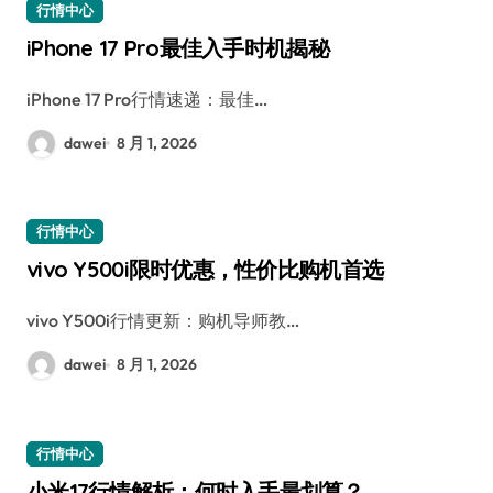
行情中心
iPhone 17 Pro最佳入手时机揭秘
iPhone 17 Pro行情速递：最佳…
dawei
8 月 1, 2026
行情中心
vivo Y500i限时优惠，性价比购机首选
vivo Y500i行情更新：购机导师教…
dawei
8 月 1, 2026
行情中心
小米17行情解析：何时入手最划算？