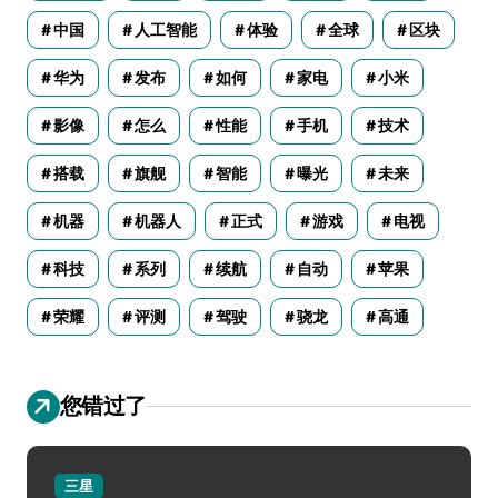
中国
人工智能
体验
全球
区块
华为
发布
如何
家电
小米
影像
怎么
性能
手机
技术
搭载
旗舰
智能
曝光
未来
机器
机器人
正式
游戏
电视
科技
系列
续航
自动
苹果
荣耀
评测
驾驶
骁龙
高通
您错过了
三星