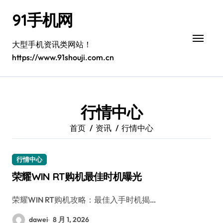
跳
91手机网
转
到
内
大型手机资讯类网站！
容
https://www.91shouji.com.cn
行情中心
首页
资讯
行情中心
行情中心
荣耀WIN RT购机最佳时机曝光
荣耀WIN RT购机攻略：最佳入手时机揭…
dawei
8 月 1, 2026