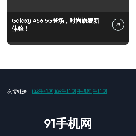
Galaxy A56 5G登场，时尚旗舰新
体验！
友情链接：
182手机网
189手机网
手机网
手机网
91手机网