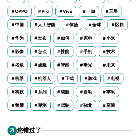
OPPO
Pro
Vivo
一加
三星
中国
人工智能
体验
全球
区块
华为
发布
如何
家电
小米
影像
怎么
性能
手机
技术
搭载
旗舰
智能
曝光
未来
机器
机器人
正式
游戏
电视
科技
系列
续航
自动
苹果
荣耀
评测
驾驶
骁龙
高通
您错过了