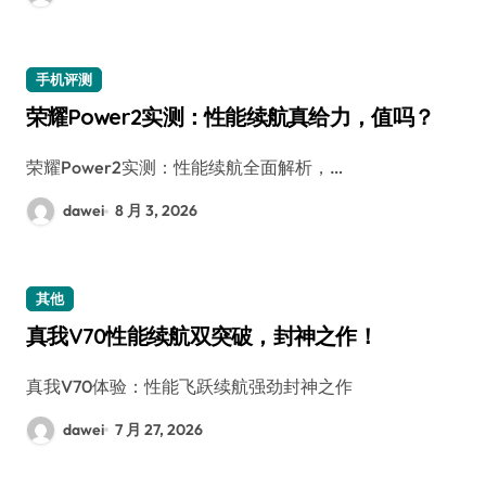
手机评测
荣耀Power2实测：性能续航真给力，值吗？
荣耀Power2实测：性能续航全面解析，…
dawei
8 月 3, 2026
其他
真我V70性能续航双突破，封神之作！
真我V70体验：性能飞跃续航强劲封神之作
dawei
7 月 27, 2026