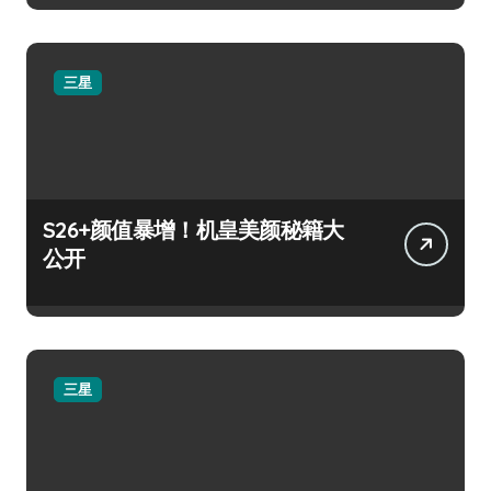
三星
S26+颜值暴增！机皇美颜秘籍大
公开
三星