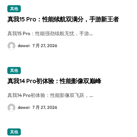
其他
真我15 Pro：性能续航双满分，手游新王者
真我15 Pro：性能强劲续航无忧，手游…
dawei
7 月 27, 2026
其他
真我14 Pro初体验：性能影像双巅峰
真我14 Pro初体验：性能影像双飞跃，…
dawei
7 月 27, 2026
其他