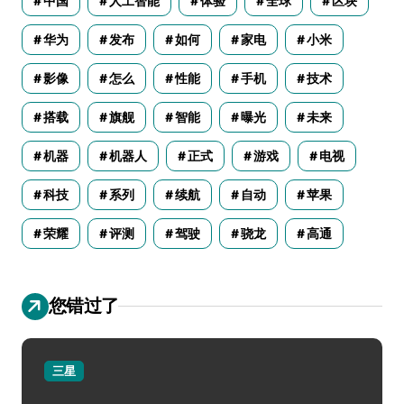
中国
人工智能
体验
全球
区块
华为
发布
如何
家电
小米
影像
怎么
性能
手机
技术
搭载
旗舰
智能
曝光
未来
机器
机器人
正式
游戏
电视
科技
系列
续航
自动
苹果
荣耀
评测
驾驶
骁龙
高通
您错过了
三星