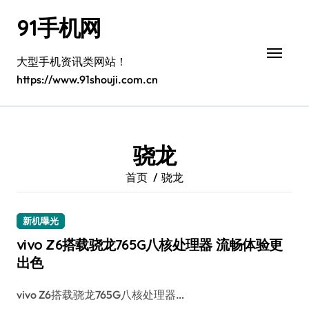
跳
91手机网
转
到
内
大型手机资讯类网站！
容
https://www.91shouji.com.cn
骁龙
首页
骁龙
新机曝光
vivo Z6搭载骁龙765G八核处理器 流畅体验更
出色
vivo Z6搭载骁龙765G八核处理器…