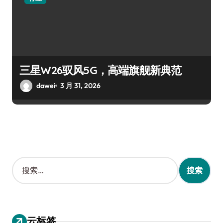
三星W26驭风5G，高端旗舰新典范
dawei
3 月 31, 2026
搜
索
：
云标签