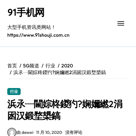
跳
91手机网
转
到
内
大型手机资讯类网站！
容
https://www.91shouji.com.cn
首页
5G频道
行业
2020
浜氶┈閫婃柊鍐犳?娴嬭繎2涓囦汉鍛堥槼鎬
行业
浜氶┈閫婃柊鍐犳?娴嬭繎2涓
囦汉鍛堥槼鎬
由 dawei
11 月 10, 2020
没有评论