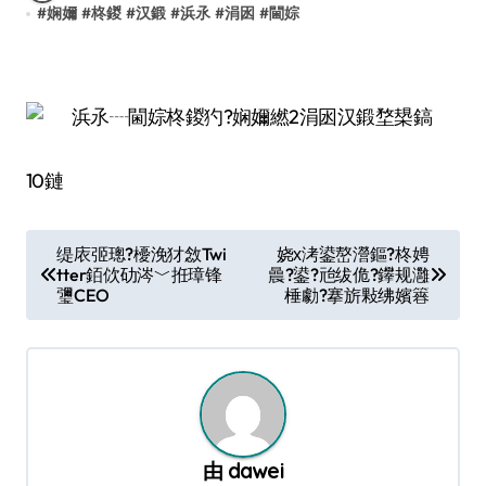
#
娴嬭
#
柊鍐
#
汉鍛
#
浜氶
#
涓囦
#
閫婃
10鏈
文
缇庡弬璁?櫌浼犲敜Twi
娆х洘鍙嶅瀯鏂?柊娉
tter銆佽劯涔﹀拰璋锋
曟?鍙?兘绂佹?鑻规灉
章
瓕CEO
棰勮?搴旂敤绋嬪簭
导
航
由
dawei