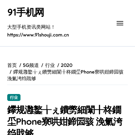
跳
91手机网
转
到
内
大型手机资讯类网站！
容
https://www.91shouji.com.cn
首页
5G频道
行业
2020
鑻规灉鐜╁ぇ鐨勶細闈╂柊鐗坕Phone寮哄姏鍗囩骇
浼氭洿绉戝够
行业
鑻规灉鐜╁ぇ鐨勶細闈╂柊鐗
坕Phone寮哄姏鍗囩骇 浼氭洿
绉戝够