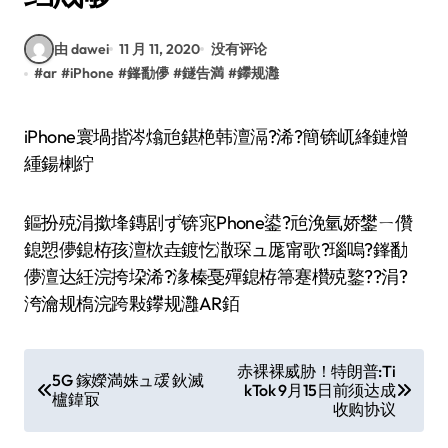
由 dawei
11 月 11, 2020
没有评论
#
ar
#
iPhone
#
鎽勫儚
#
鐩告満
#
鑻规灉
iPhone寰堝揩涔熻兘鍖栬韩澶滆?浠?簡锛屼綘鏈熷
緟鍚楋紵
鏂扮殑涓撳埄鏄剧ず锛宨Phone鍙?兘浼氫娇鐢ㄧ儹
鎴愬儚鎴栫孩澶栨垚鍍忔潵琛ュ厖甯歌?瑙嗚?鎽勫
儚澶达紝浣挎垜浠?湪榛戞殫鎴栫箒蹇欑殑鐜??涓?
洿瀹规槗浣跨敤鑻规灉AR銆
文
赤裸裸威胁！特朗普:Ti
5G 鎵嬫満姝ュ叆 鈥滅
kTok 9月15日前须达成
章
櫨鍏冣
收购协议
导