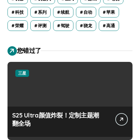
科技
系列
续航
自动
苹果
荣耀
评测
驾驶
骁龙
高通
您错过了
三星
S25 Ultra颜值炸裂！定制主题潮
翻全场