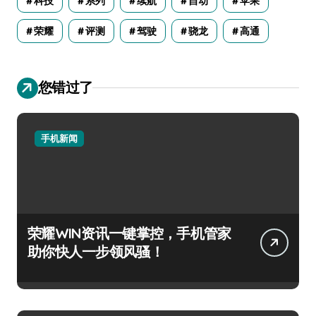
科技
系列
续航
自动
苹果
荣耀
评测
驾驶
骁龙
高通
您错过了
手机新闻
荣耀WIN资讯一键掌控，手机管家
助你快人一步领风骚！