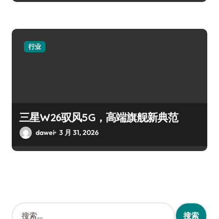
行业
三星W26驭风5G，高端旗舰新典范
dawei
3 月 31, 2026
搜
索