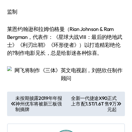
监制
莱恩·约翰逊和拉姆·伯格曼（Rian Johnson & Ram
Bergman，代表作：《星球大战VIII：最后的绝地武
士》《利刃出鞘》《环形使者》）以打造精彩绝伦
的?制作电影见长，总是给影迷各种惊喜。
文
未按期披露2019年年报
全新一代捷途X90正式
神州优车将被新三板强
上市 配1.5T/1.6T 售9万
章
制摘牌
元起
导
航