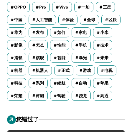
OPPO
Pro
Vivo
一加
三星
中国
人工智能
体验
全球
区块
华为
发布
如何
家电
小米
影像
怎么
性能
手机
技术
搭载
旗舰
智能
曝光
未来
机器
机器人
正式
游戏
电视
科技
系列
续航
自动
苹果
荣耀
评测
驾驶
骁龙
高通
您错过了