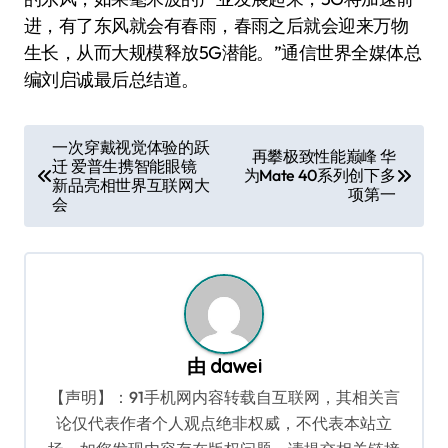
进，有了东风就会有春雨，春雨之后就会迎来万物
生长，从而大规模释放5G潜能。”通信世界全媒体总
编刘启诚最后总结道。
文
一次穿戴视觉体验的跃
再攀极致性能巅峰 华
迁 爱普生携智能眼镜
章
为Mate 40系列创下多
新品亮相世界互联网大
项第一
导
会
航
由
dawei
【声明】：91手机网内容转载自互联网，其相关言
论仅代表作者个人观点绝非权威，不代表本站立