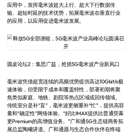
应用中，发挥毫米波超大上行、超大下行数据传
输、超短时延的技术优势，拓展毫米波在垂直行业
的应用，以应用促进毫米波发展。
圆桌论坛2：集思广益，抢抓5G毫米波产业新风口
毫米波凭借超宽连续的高频优势提供高达10Gbit/s极
速体验，但受限于成本和覆盖特性，部署初期将聚
焦类似家庭、地铁、剧院等热点区域或回传领域。
传统室分是补“盲”，毫米波更侧重补“忙”，提供高容
量和“确定性”网络体验。“好比IMAX提供比普通荧幕
更Premium的高增值业务。”广和通5G生态链商务拓
展总监陶曦讲道。广和通愿与生态合作伙伴在终端