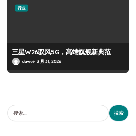
行业
三星W26驭风5G，高端旗舰新典范
dawei
3 月 31, 2026
搜
索
：