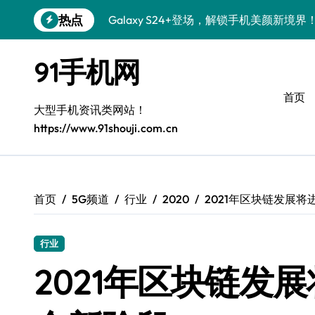
跳
热点
Galaxy S24+登场，解锁手机美颜新境界
转
到
S26+颜值暴增！机皇美颜秘籍大公开
内
91手机网
容
Galaxy A56 5G登场，时尚旗舰新体验！
首页
三星Galaxy S26美颜秘籍，一键打造专
大型手机资讯类网站！
https://www.91shouji.com.cn
S25美化秘籍：个性定制，炫酷随行！
Galaxy C55 5G焕新秘籍：潮流定制，
Galaxy C55 5G登场，美学新标杆！
首页
5G频道
行业
2020
2021年区块链发展
Galaxy Z Flip6：折叠时尚，一瞬惊艳
行业
S25+闪亮登场，这样拍秒变焦点！
2021年区块链发
S25 Ultra颜值炸裂！定制主题潮翻全场