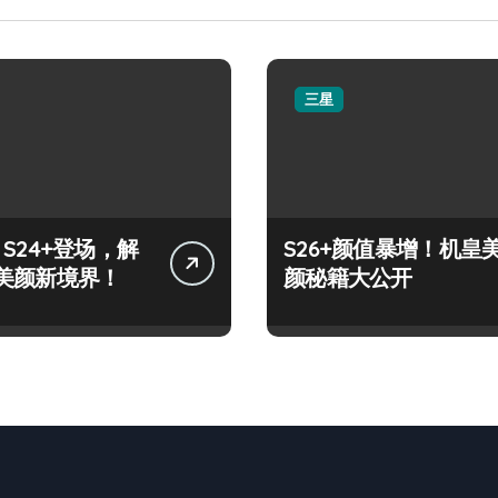
三星
y S24+登场，解
S26+颜值暴增！机皇
美颜新境界！
颜秘籍大公开