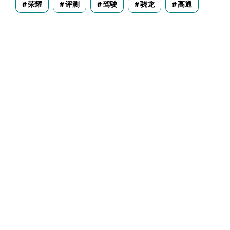
荣耀
评测
驾驶
骁龙
高通