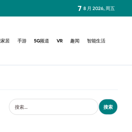
7
8 月 2026, 周五
能家居
手游
5G频道
VR
趣闻
智能生活
搜
索
：