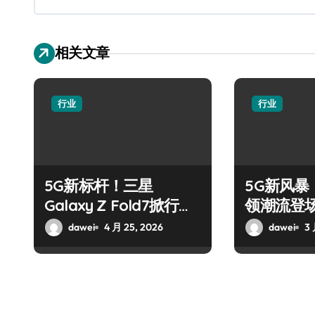
相关文章
行业
行业
5G新标杆！三星
5G新风暴！
Galaxy Z Fold7掀行业
领潮流登
革新巨浪
dawei
4 月 25, 2026
dawei
3 