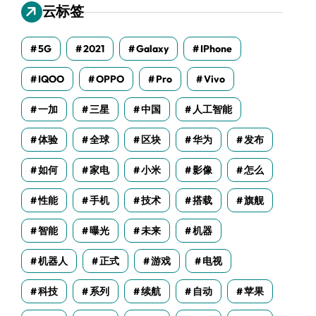
云标签
5G
2021
Galaxy
IPhone
IQOO
OPPO
Pro
Vivo
一加
三星
中国
人工智能
体验
全球
区块
华为
发布
如何
家电
小米
影像
怎么
性能
手机
技术
搭载
旗舰
智能
曝光
未来
机器
机器人
正式
游戏
电视
科技
系列
续航
自动
苹果