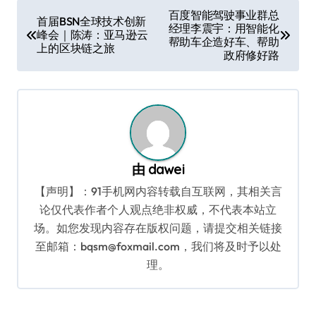
文
百度智能驾驶事业群总
首届BSN全球技术创新
经理李震宇：用智能化
章
峰会｜陈涛：亚马逊云
帮助车企造好车、帮助
上的区块链之旅
导
政府修好路
航
由
dawei
【声明】：91手机网内容转载自互联网，其相关言
论仅代表作者个人观点绝非权威，不代表本站立
场。如您发现内容存在版权问题，请提交相关链接
至邮箱：bqsm@foxmail.com，我们将及时予以处
理。