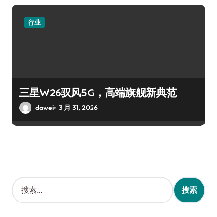
行业
三星W26驭风5G，高端旗舰新典范
dawei
3 月 31, 2026
搜
索
：