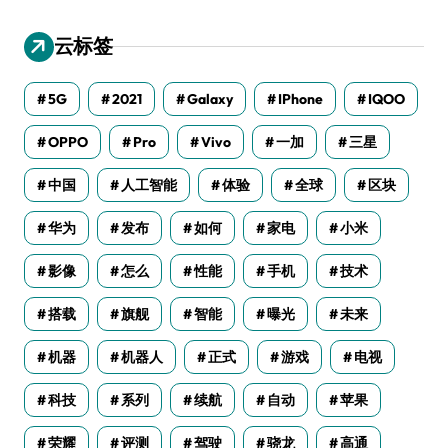
云标签
5G
2021
Galaxy
IPhone
IQOO
OPPO
Pro
Vivo
一加
三星
中国
人工智能
体验
全球
区块
华为
发布
如何
家电
小米
影像
怎么
性能
手机
技术
搭载
旗舰
智能
曝光
未来
机器
机器人
正式
游戏
电视
科技
系列
续航
自动
苹果
荣耀
评测
驾驶
骁龙
高通