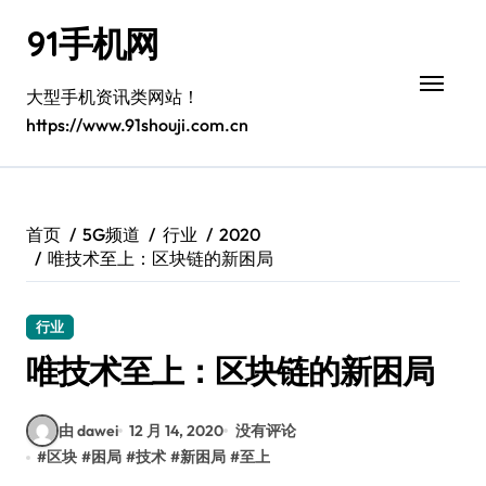
跳
91手机网
转
到
内
大型手机资讯类网站！
容
https://www.91shouji.com.cn
首页
5G频道
行业
2020
唯技术至上：区块链的新困局
行业
唯技术至上：区块链的新困局
由 dawei
12 月 14, 2020
没有评论
#
区块
#
困局
#
技术
#
新困局
#
至上