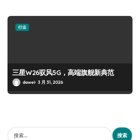
行业
三星W26驭风5G，高端旗舰新典范
dawei
3 月 31, 2026
搜
索