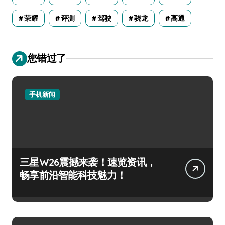
荣耀
评测
驾驶
骁龙
高通
您错过了
手机新闻
三星W26震撼来袭！速览资讯，
畅享前沿智能科技魅力！