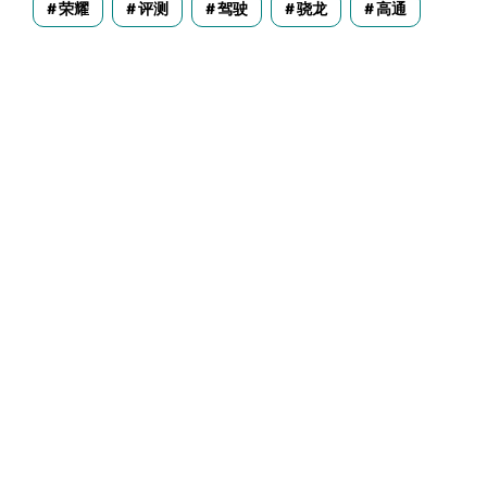
荣耀
评测
驾驶
骁龙
高通