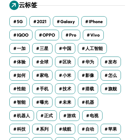
云标签
5G
2021
Galaxy
IPhone
IQOO
OPPO
Pro
Vivo
一加
三星
中国
人工智能
体验
全球
区块
华为
发布
如何
家电
小米
影像
怎么
性能
手机
技术
搭载
旗舰
智能
曝光
未来
机器
机器人
正式
游戏
电视
科技
系列
续航
自动
苹果