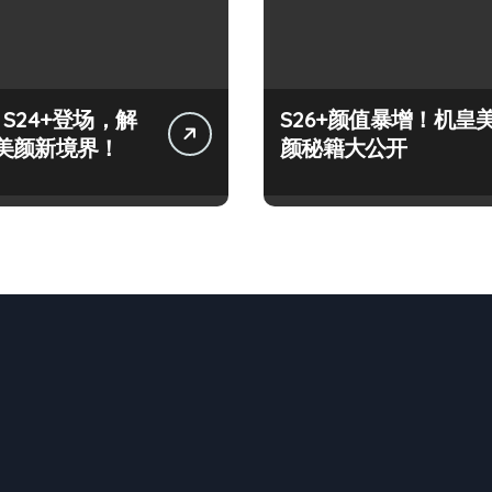
y S24+登场，解
S26+颜值暴增！机皇
美颜新境界！
颜秘籍大公开