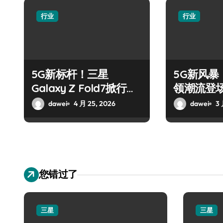
行业
行业
5G新标杆！三星
5G新风暴！
Galaxy Z Fold7掀行业
领潮流登
革新巨浪
dawei
4 月 25, 2026
dawei
3 
您错过了
三星
三星