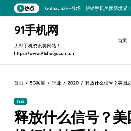
跳
热点
Galaxy S24+登场，解锁手机美颜新境界
转
到
S26+颜值暴增！机皇美颜秘籍大公开
内
91手机网
容
Galaxy A56 5G登场，时尚旗舰新体验！
首页
三星Galaxy S26美颜秘籍，一键打造专
大型手机资讯类网站！
https://www.91shouji.com.cn
S25美化秘籍：个性定制，炫酷随行！
Galaxy C55 5G焕新秘籍：潮流定制，
Galaxy C55 5G登场，美学新标杆！
首页
5G频道
行业
2020
释放什么信号？美国
Galaxy Z Flip6：折叠时尚，一瞬惊艳
行业
S25+闪亮登场，这样拍秒变焦点！
释放什么信号？美
S25 Ultra颜值炸裂！定制主题潮翻全场