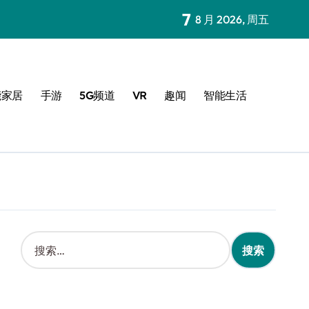
7
8 月 2026, 周五
能家居
手游
5G频道
VR
趣闻
智能生活
搜
索
：