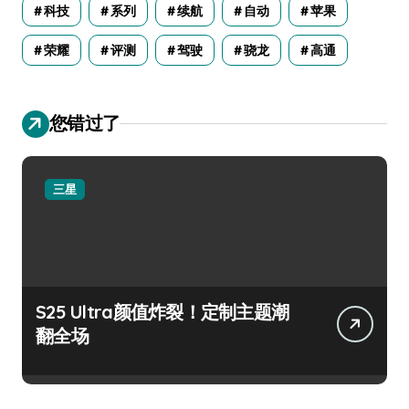
科技
系列
续航
自动
苹果
荣耀
评测
驾驶
骁龙
高通
您错过了
三星
S25 Ultra颜值炸裂！定制主题潮
翻全场