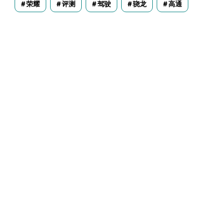
荣耀
评测
驾驶
骁龙
高通