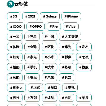
云标签
5G
2021
Galaxy
IPhone
IQOO
OPPO
Pro
Vivo
一加
三星
中国
人工智能
体验
全球
区块
华为
发布
如何
家电
小米
影像
怎么
性能
手机
技术
搭载
旗舰
智能
曝光
未来
机器
机器人
正式
游戏
电视
科技
系列
续航
自动
苹果