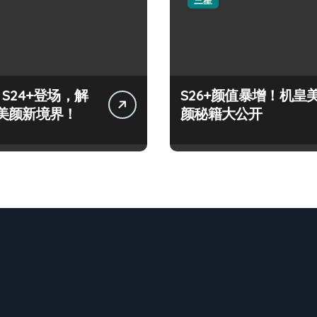
三星
y S24+登场，解
S26+颜值暴增！机皇
美颜新境界！
颜秘籍大公开