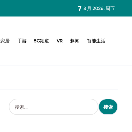
7
8 月 2026, 周五
能家居
手游
5G频道
VR
趣闻
智能生活
搜
索
：