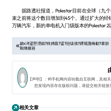
据路透社报道，Polestar目前在全球（九个
束之前将这个数目增加到45个。通过扩大的经销
万辆汽车，新的单电机入门级版本的Polestar
文
娆х洘鍙嶅瀯鏂?柊娉曟?鍙?兘绂佹?鑻规灉棰勮?搴旂
敤绋嬪簭
章
导
航
【声明】：91手机网内容转载自互联网，其相
您发现内容存在版权问题，请提交相关链接至邮箱
相关文章