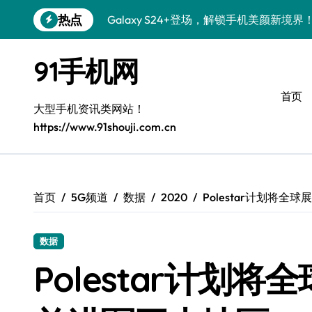
跳
热点
Galaxy S24+登场，解锁手机美颜新境界
转
到
S26+颜值暴增！机皇美颜秘籍大公开
内
91手机网
容
Galaxy A56 5G登场，时尚旗舰新体验！
首页
三星Galaxy S26美颜秘籍，一键打造专
大型手机资讯类网站！
https://www.91shouji.com.cn
S25美化秘籍：个性定制，炫酷随行！
Galaxy C55 5G焕新秘籍：潮流定制，
Galaxy C55 5G登场，美学新标杆！
首页
5G频道
数据
2020
Polestar计划将
Galaxy Z Flip6：折叠时尚，一瞬惊艳
数据
S25+闪亮登场，这样拍秒变焦点！
Polestar计划
S25 Ultra颜值炸裂！定制主题潮翻全场