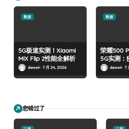
数据
数据
5G极速实测！Xiaomi
荣耀500 P
MIX Flip 2性能全解析
5G实测：
能炸裂
dawei
7 月 24, 2026
dawei
7 
您错过了