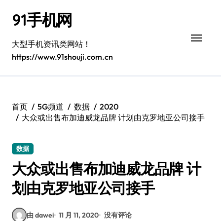
跳
91手机网
转
到
内
大型手机资讯类网站！
容
https://www.91shouji.com.cn
首页
5G频道
数据
2020
大众或出售布加迪威龙品牌 计划由克罗地亚公司接手
数据
大众或出售布加迪威龙品牌 计
划由克罗地亚公司接手
由 dawei
11 月 11, 2020
没有评论