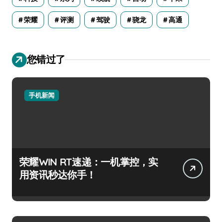
荣耀
评测
驾驶
骁龙
高通
您错过了
手机新闻
荣耀WIN RT速递：一机掌控，实
用资讯秒达你手！