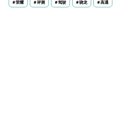
荣耀
评测
驾驶
骁龙
高通