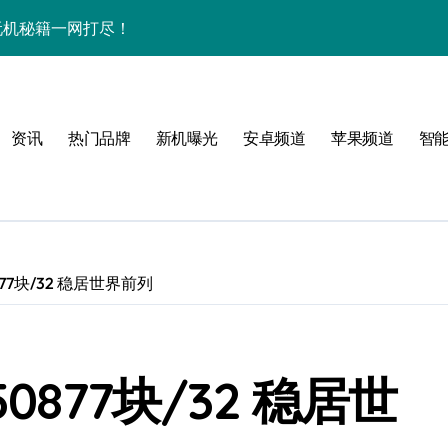
+玩机秘籍一网打尽！
秘，速来围观！
全解析+超实用技巧大放送！
资讯
热门品牌
新机曝光
安卓频道
苹果频道
智
亮点速览不容错过！
，速来围观！
智能科技魅力！
惠速抢！
77块/32 稳居世界前列
，速来围观！
折叠屏新巅峰！
0877块/32 稳居世
人一步领风骚！