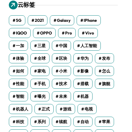
云标签
5G
2021
Galaxy
IPhone
IQOO
OPPO
Pro
Vivo
一加
三星
中国
人工智能
体验
全球
区块
华为
发布
如何
家电
小米
影像
怎么
性能
手机
技术
搭载
旗舰
智能
曝光
未来
机器
机器人
正式
游戏
电视
科技
系列
续航
自动
苹果