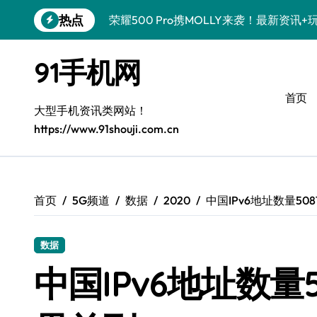
跳
热点
荣耀500 Pro携MOLLY来袭！最新资讯
转
到
真我GT8 Pro炸场来袭！特色功能大揭
内
91手机网
容
OPPO Find X9 Pro深度揭秘：亮点
首页
vivo S50 Pro mini来袭！小屏旗舰，
大型手机资讯类网站！
https://www.91shouji.com.cn
REDMI K90深度揭秘！亮点配置全盘点
三星W26震撼来袭！速览资讯，畅享前沿
华为nova 15 Ultra新功能解锁，限时优
首页
5G频道
数据
2020
中国IPv6地址数量508
iPhone 17e重磅来袭！性能配置大升级
数据
三星Galaxy Z Fold7：创新科技加持，
中国IPv6地址数量5
荣耀WIN资讯一键掌控，手机管家助你快