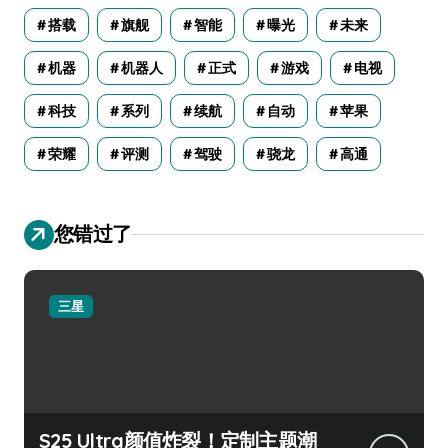
搭载
旗舰
智能
曝光
未来
机器
机器人
正式
游戏
电视
科技
系列
续航
自动
苹果
荣耀
评测
驾驶
骁龙
高通
您错过了
三星
S25 Ultra颜值炸裂！定制主题潮