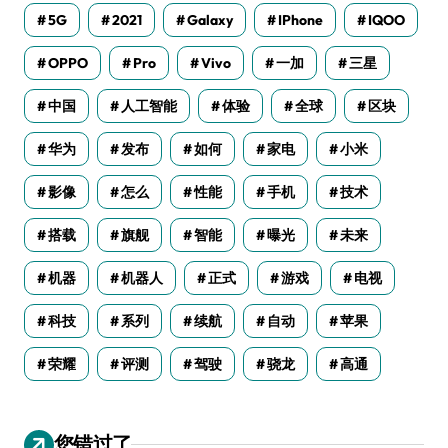
5G
2021
Galaxy
IPhone
IQOO
OPPO
Pro
Vivo
一加
三星
中国
人工智能
体验
全球
区块
华为
发布
如何
家电
小米
影像
怎么
性能
手机
技术
搭载
旗舰
智能
曝光
未来
机器
机器人
正式
游戏
电视
科技
系列
续航
自动
苹果
荣耀
评测
驾驶
骁龙
高通
您错过了