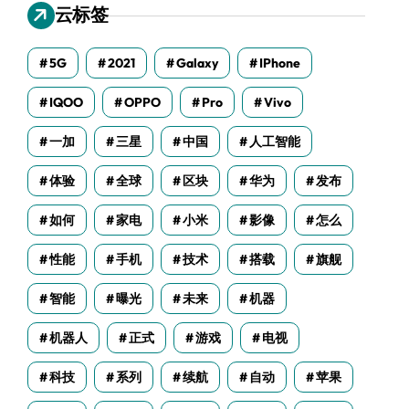
云标签
5G
2021
Galaxy
IPhone
IQOO
OPPO
Pro
Vivo
一加
三星
中国
人工智能
体验
全球
区块
华为
发布
如何
家电
小米
影像
怎么
性能
手机
技术
搭载
旗舰
智能
曝光
未来
机器
机器人
正式
游戏
电视
科技
系列
续航
自动
苹果