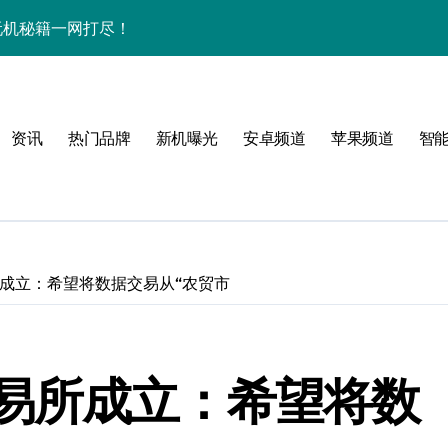
+玩机秘籍一网打尽！
秘，速来围观！
全解析+超实用技巧大放送！
资讯
热门品牌
新机曝光
安卓频道
苹果频道
智
亮点速览不容错过！
，速来围观！
智能科技魅力！
惠速抢！
成立：希望将数据交易从“农贸市
，速来围观！
折叠屏新巅峰！
易所成立：希望将数
人一步领风骚！