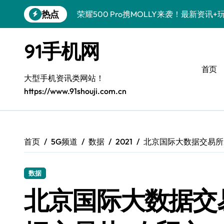
跳
热点
荣耀500 Pro携MOLLY来袭！最新资讯
转
到
真我GT8 Pro炸场来袭！特色功能大揭
内
91手机网
容
OPPO Find X9 Pro深度揭秘：亮点
首页
vivo S50 Pro mini来袭！小屏旗舰，
大型手机资讯类网站！
https://www.91shouji.com.cn
REDMI K90深度揭秘！亮点配置全盘点
三星W26震撼来袭！速览资讯，畅享前沿
华为nova 15 Ultra新功能解锁，限时优
首页
5G频道
数据
2021
北京国际大数据交易所
iPhone 17e重磅来袭！性能配置大升级
数据
三星Galaxy Z Fold7：创新科技加持，
北京国际大数据交
荣耀WIN资讯一键掌控，手机管家助你快