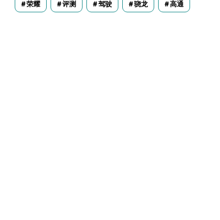
荣耀
评测
驾驶
骁龙
高通