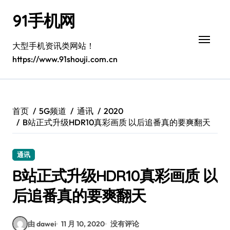
跳
91手机网
转
到
内
大型手机资讯类网站！
容
https://www.91shouji.com.cn
首页
5G频道
通讯
2020
B站正式升级HDR10真彩画质 以后追番真的要爽翻天
通讯
B站正式升级HDR10真彩画质 以
后追番真的要爽翻天
由 dawei
11 月 10, 2020
没有评论