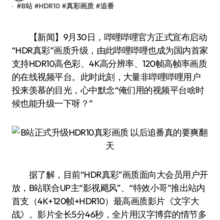
#
B站
#
HDR10
#
真彩画质
#
追番
【新闻】9月30日，哔哩哔哩官方正式宣布启动
“HDR真彩”画质升级，由此哔哩哔哩也成为国内首家
支持HDR10高色彩、4K高分辨率、120帧高帧率画质
的在线视频平台。此时此刻，大量非哔哩哔哩用户
投来羡慕的目光，心中默念“俺们用的视频平台啥时
候也能升级一下呀？”
据了解，目前“HDR真彩”画质面向大会员用户开
放，B站联合UP主“影视飓风”、“特效小哥”推出站内
首支（4K+120帧+HDR10）最高画质影片《文字大
战》。影片全长5分46秒，全片用汉字博弈的情节多