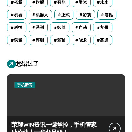
搭载
旗舰
智能
曝光
未来
机器
机器人
正式
游戏
电视
科技
系列
续航
自动
苹果
荣耀
评测
驾驶
骁龙
高通
您错过了
手机新闻
荣耀WIN资讯一键掌控，手机管家