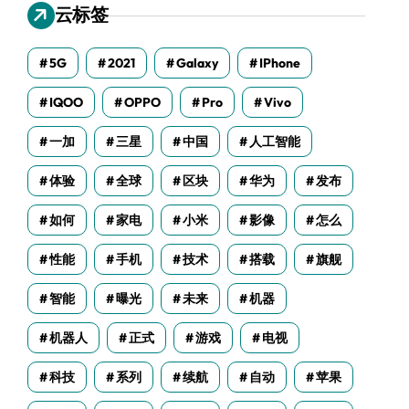
云标签
5G
2021
Galaxy
IPhone
IQOO
OPPO
Pro
Vivo
一加
三星
中国
人工智能
体验
全球
区块
华为
发布
如何
家电
小米
影像
怎么
性能
手机
技术
搭载
旗舰
智能
曝光
未来
机器
机器人
正式
游戏
电视
科技
系列
续航
自动
苹果