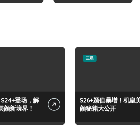
三星
y S24+登场，解
S26+颜值暴增！机皇
美颜新境界！
颜秘籍大公开