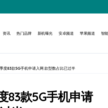
！
资讯
热门品牌
新机曝光
安卓频道
苹果频道
智
属风格！
玩转无限可能
季度83款5G手机申请入网 款型数占比已过半
83款5G手机申请