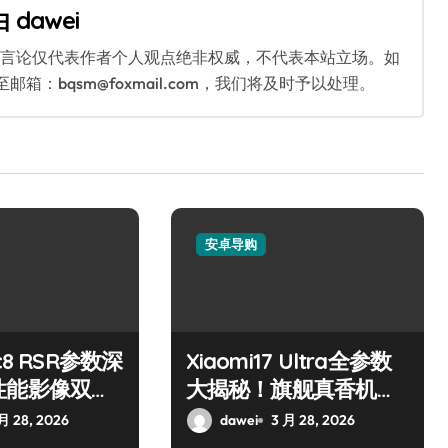
由
dawei
关言论仅代表作者个人观点绝非权威，不代表本站立场。如
：bqsm@foxmail.com，我们将及时予以处理。
安卓导购
c8 RSR参数深
Xiaomi17 Ultra全参数
性能影像双强
大揭秘！旗舰真香机导
购速览
月 28, 2026
dawei
3 月 28, 2026