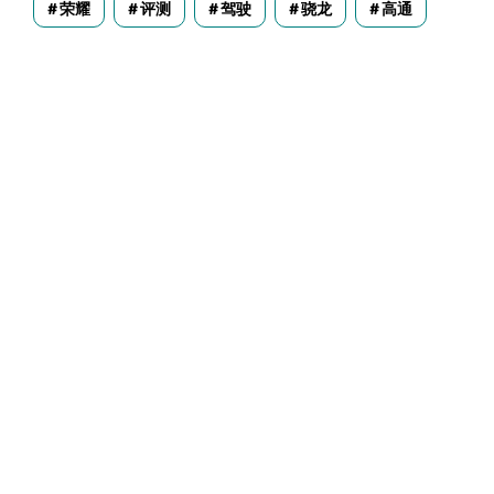
荣耀
评测
驾驶
骁龙
高通