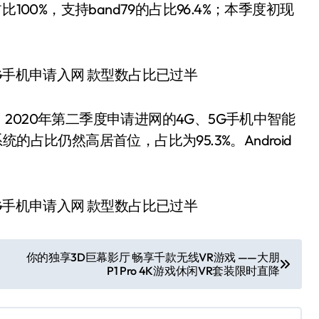
占比100%，支持band79的占比96.4%；本季度初现
020年第二季度申请进网的4G、5G手机中智能
系统的占比仍然高居首位，占比为95.3%。Android
你的独享3D巨幕影厅 畅享千款无线VR游戏 ——大朋
P1 Pro 4K游戏休闲VR套装限时直降