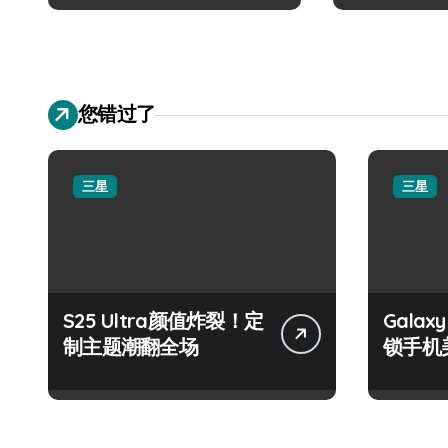
您错过了
三星
三星
S25 Ultra颜值炸裂！定
Galax
制主题潮翻全场
锁手机