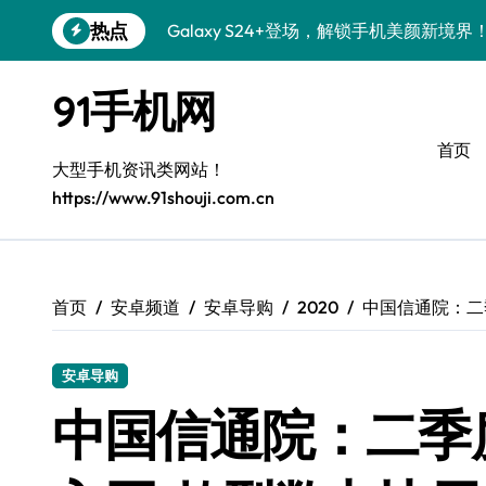
跳
热点
Galaxy S24+登场，解锁手机美颜新境界
转
到
S26+颜值暴增！机皇美颜秘籍大公开
内
91手机网
容
Galaxy A56 5G登场，时尚旗舰新体验！
首页
三星Galaxy S26美颜秘籍，一键打造专
大型手机资讯类网站！
https://www.91shouji.com.cn
S25美化秘籍：个性定制，炫酷随行！
Galaxy C55 5G焕新秘籍：潮流定制，
Galaxy C55 5G登场，美学新标杆！
首页
安卓频道
安卓导购
2020
中国信通院：二
Galaxy Z Flip6：折叠时尚，一瞬惊艳
安卓导购
S25+闪亮登场，这样拍秒变焦点！
中国信通院：二季度
S25 Ultra颜值炸裂！定制主题潮翻全场