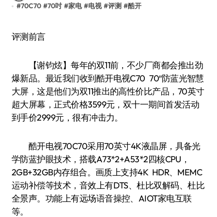
#
70C70
#
70吋
#
家电
#
电视
#
评测
#
酷开
评测前言
【谢钧炫】每年的双11前，不少厂商都会推出劲
爆新品。最近我们收到酷开电视C70 70″防蓝光智慧
大屏，这是他们为双11推出的高性价比产品，70英寸
超大屏幕，正式价格3599元，双十一期间首发活动
到手价2999元，很有冲击力。
酷开电视70C70采用70英寸4K液晶屏，具备光
学防蓝护眼技术，搭载A73*2+A53*2四核CPU，
2GB+32GB内存组合。画质上支持4K HDR、MEMC
运动补偿等技术，音效上有DTS、杜比双解码、杜比
全景声。功能上有远场语音操控、AIOT家电互联
等。