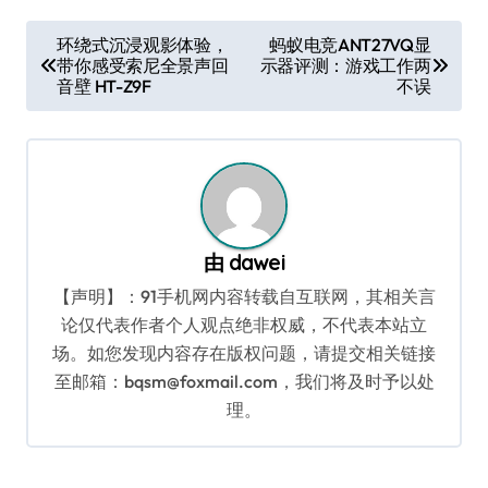
文
环绕式沉浸观影体验，
蚂蚁电竞ANT27VQ显
带你感受索尼全景声回
示器评测：游戏工作两
章
音壁 HT-Z9F
不误
导
航
由
dawei
【声明】：91手机网内容转载自互联网，其相关言
论仅代表作者个人观点绝非权威，不代表本站立
场。如您发现内容存在版权问题，请提交相关链接
至邮箱：bqsm@foxmail.com，我们将及时予以处
理。