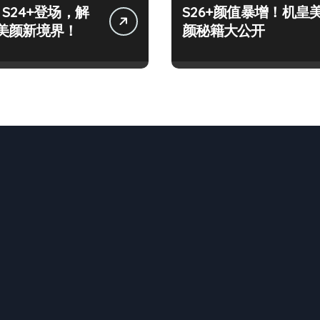
y S24+登场，解
S26+颜值暴增！机皇
美颜新境界！
颜秘籍大公开