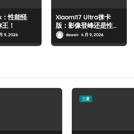
10x：性能怪
Xiaomi17 Ultra徕卡
称王！
版：影像登峰还是性能
霸主？
月 9, 2026
dawei
4 月 9, 2026
三星