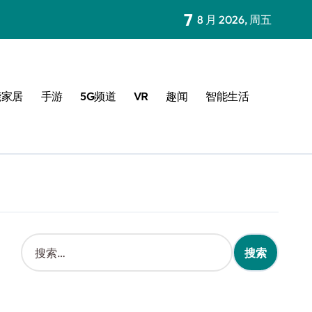
7
8 月 2026, 周五
能家居
手游
5G频道
VR
趣闻
智能生活
搜
索
：