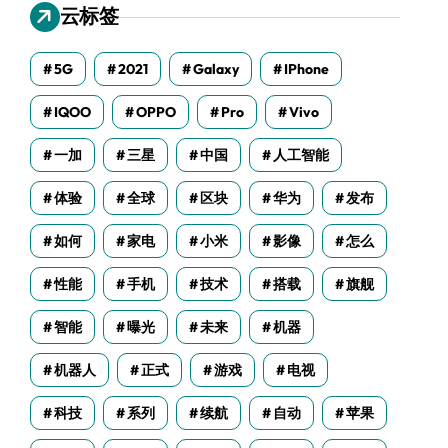
云标签
5G
2021
Galaxy
IPhone
IQOO
OPPO
Pro
Vivo
一加
三星
中国
人工智能
体验
全球
区块
华为
发布
如何
家电
小米
影像
怎么
性能
手机
技术
搭载
旗舰
智能
曝光
未来
机器
机器人
正式
游戏
电视
科技
系列
续航
自动
苹果