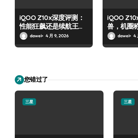
iQOO Z10x深度评测：
iQOO Z
性能狂飙还是续航王
兽，机圈
者？
dawei
4 月 9, 2026
dawei
4 
您错过了
三星
三星