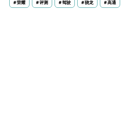
荣耀
评测
驾驶
骁龙
高通