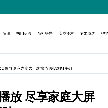
！
资讯
热门品牌
新机曝光
安卓频道
苹果频道
智
属风格！
玩转无限可能
3D播放 尽享家庭大屏影院 当贝投影K1评测
D播放 尽享家庭大屏