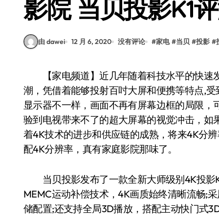
影院 当贝投影K1
由 dawei
12 月 6, 2020
没有评论
#
家电
#
当贝
#
投影
#
【家电频道】近几年随着科技水平的快速发展，大屏概念普及，投影仪行业迎来了一波热
潮，凭借着能够投射百吋大屏和便携等特点,
显示器不一样，画面不再有屏幕边框的局限，
验到电视带来不了的超大屏幕的视觉冲击，如
着4K技术的进步和供应链的成熟，将来4K分
配4K分辨率，真有家庭影院那味了。
当贝投影发布了一款全新大师级别4K投影K1
MEMC运动补偿技术，4K画质始终清晰流畅;采用M
储配置;还支持全局3D播放，搭配主动快门式3