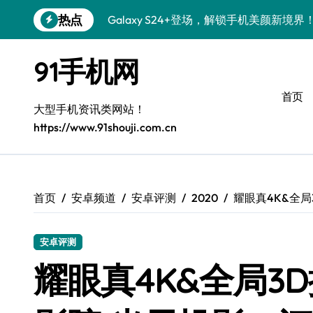
跳
热点
Galaxy S24+登场，解锁手机美颜新境界
转
到
S26+颜值暴增！机皇美颜秘籍大公开
内
91手机网
容
Galaxy A56 5G登场，时尚旗舰新体验！
首页
三星Galaxy S26美颜秘籍，一键打造专
大型手机资讯类网站！
https://www.91shouji.com.cn
S25美化秘籍：个性定制，炫酷随行！
Galaxy C55 5G焕新秘籍：潮流定制，
Galaxy C55 5G登场，美学新标杆！
首页
安卓频道
安卓评测
2020
耀眼真4K&全局
Galaxy Z Flip6：折叠时尚，一瞬惊艳
安卓评测
S25+闪亮登场，这样拍秒变焦点！
耀眼真4K&全局3
S25 Ultra颜值炸裂！定制主题潮翻全场