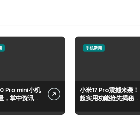
闻
手机新闻
50 Pro mini小机
小米17 Pro震撼来袭！
量，掌中资讯一
超实用功能抢先揭秘，
！
速来围观！