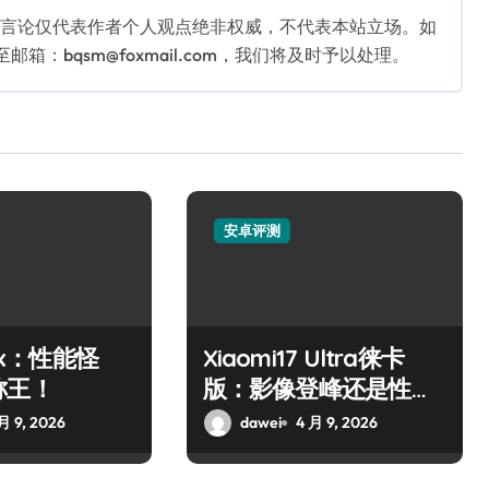
关言论仅代表作者个人观点绝非权威，不代表本站立场。如
：bqsm@foxmail.com，我们将及时予以处理。
安卓评测
10x：性能怪
Xiaomi17 Ultra徕卡
称王！
版：影像登峰还是性能
霸主？
月 9, 2026
dawei
4 月 9, 2026