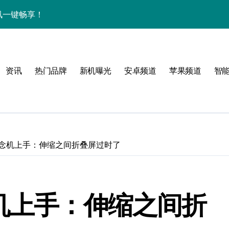
中资讯一键畅享！
揭秘，速来围观！
亮点，一键尽享未来！
资讯
热门品牌
新机曝光
安卓频道
苹果频道
智
家带你探新亮点
！
概念机上手：伸缩之间折叠屏过时了
属风格！
念机上手：伸缩之间折
境界，掌中科技新体验！