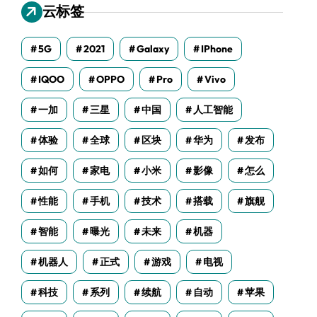
云标签
5G
2021
Galaxy
IPhone
IQOO
OPPO
Pro
Vivo
一加
三星
中国
人工智能
体验
全球
区块
华为
发布
如何
家电
小米
影像
怎么
性能
手机
技术
搭载
旗舰
智能
曝光
未来
机器
机器人
正式
游戏
电视
科技
系列
续航
自动
苹果