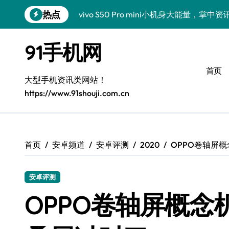
跳
热点
vivo S50 Pro mini小机身大能量，掌
转
到
小米17 Pro震撼来袭！超实用功能抢先
内
91手机网
容
三星Galaxy S26震撼来袭！创新科技
首页
三星Galaxy Z Fold7抢先揭秘！手机管
大型手机资讯类网站！
https://www.91shouji.com.cn
S25 Ultra颜值炸裂！定制主题潮翻全场
Galaxy S24+登场，解锁手机美颜新境界
S26+颜值暴增！机皇美颜秘籍大公开
首页
安卓频道
安卓评测
2020
OPPO卷轴屏
Galaxy A56 5G登场，时尚旗舰新体验！
安卓评测
三星Galaxy S26美颜秘籍，一键打造专
OPPO卷轴屏概
三星Galaxy Z TriFold：三屏折叠新