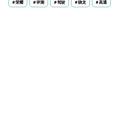
荣耀
评测
驾驶
骁龙
高通