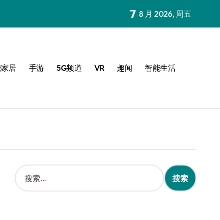
7
8 月 2026, 周五
能家居
手游
5G频道
VR
趣闻
智能生活
搜
索
：