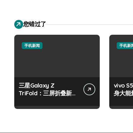
您错过了
手机新闻
手机新
三星Galaxy Z
vivo S
TriFold：三屏折叠新境
身大能
界，掌中科技新体验！
键畅享