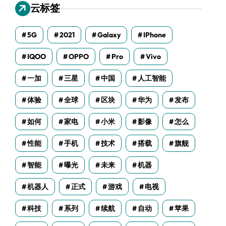
云标签
5G
2021
Galaxy
IPhone
IQOO
OPPO
Pro
Vivo
一加
三星
中国
人工智能
体验
全球
区块
华为
发布
如何
家电
小米
影像
怎么
性能
手机
技术
搭载
旗舰
智能
曝光
未来
机器
机器人
正式
游戏
电视
科技
系列
续航
自动
苹果