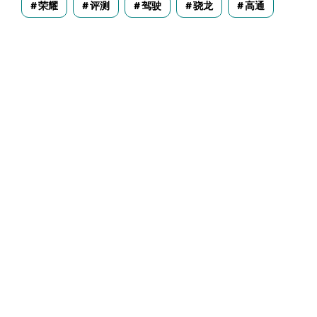
荣耀
评测
驾驶
骁龙
高通