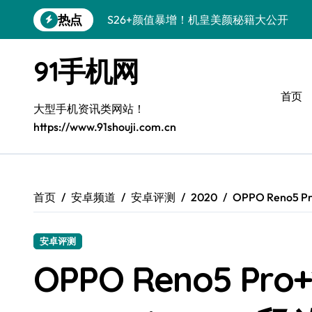
跳
热点
Galaxy A56 5G登场，时尚旗舰新体验！
转
到
三星Galaxy S26美颜秘籍，一键打造专
内
91手机网
容
S25美化秘籍：个性定制，炫酷随行！
首页
Galaxy C55 5G焕新秘籍：潮流定制，
大型手机资讯类网站！
https://www.91shouji.com.cn
Galaxy C55 5G登场，美学新标杆！
Galaxy Z Flip6：折叠时尚，一瞬惊艳
S25+闪亮登场，这样拍秒变焦点！
首页
安卓频道
安卓评测
2020
OPPO Reno5
S25 Ultra颜值炸裂！定制主题潮翻全场
安卓评测
OPPO Reno5 