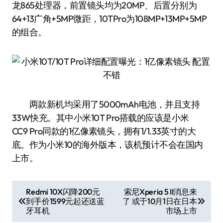
龙865处理器，前置镜头均为20MP、后置分别为
64+13广角+5MP微距，10TPro为108MP+13MP+5MP
的组合。
两款新机均采用了5000mAh电池，并且支持
33W快充。其中小米10T Pro搭载的应该是小米
CC9 Pro同款的1亿像素镜头，拥有1/1.33英寸的大
底。作为小米10的海外版本，该机预计不会在国内
上市。
文
Redmi 10X闪降200元
索尼Xperia 5 II消息来
到手价1599元起还送蓝
了 或于10月1日在日本
章
牙耳机
市场上市
导