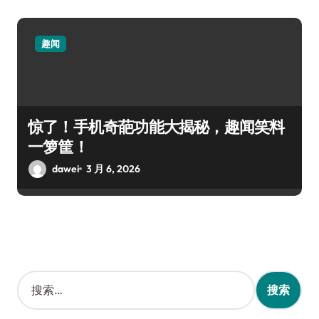
趣闻
惊了！手机奇葩功能大揭秘，趣闻笑料
一箩筐！
dawei
3 月 6, 2026
搜
索
：