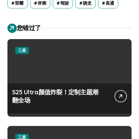
荣耀
评测
驾驶
骁龙
高通
您错过了
三星
S25 Ultra颜值炸裂！定制主题潮
翻全场
三星