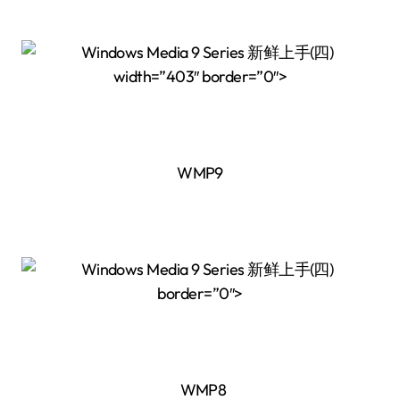
width=”403″ border=”0″>
WMP9
border=”0″>
WMP8