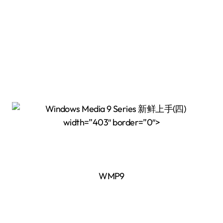
width=”403″ border=”0″>
WMP9