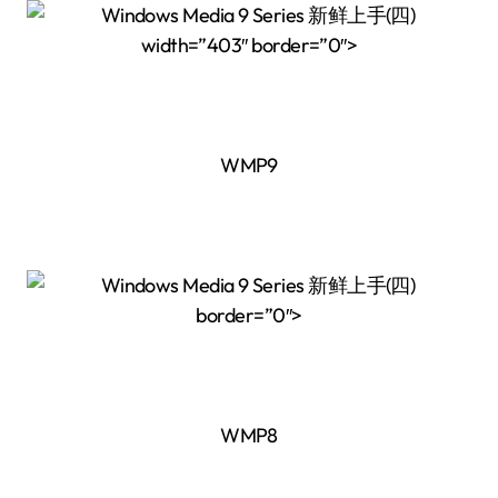
width=”403″ border=”0″>
WMP9
border=”0″>
WMP8