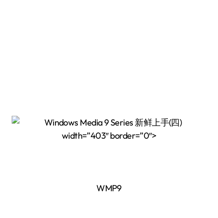
width=”403″ border=”0″>
WMP9