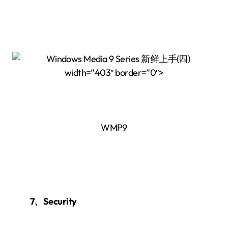
width=”403″ border=”0″>
WMP9
7、Security