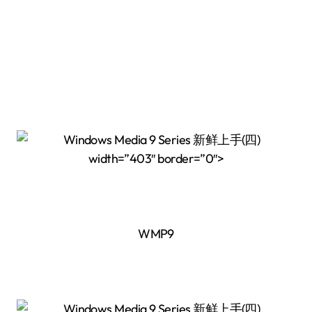
width=”403″ border=”0″>
WMP9