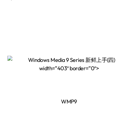
width=”403″ border=”0″>
WMP9