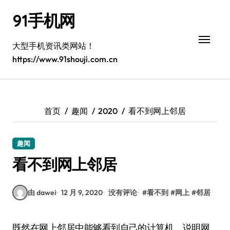
跳
91手机网
转
到
内
大型手机资讯类网站！
容
https://www.91shouji.com.cn
首页
趣闻
2020
看不到网上邻居
趣闻
看不到网上邻居
由 dawei
12 月 9, 2020
没有评论
#
看不到
#
网上
#
邻居
既然在网上邻居中能够看到自己的计算机，说明网