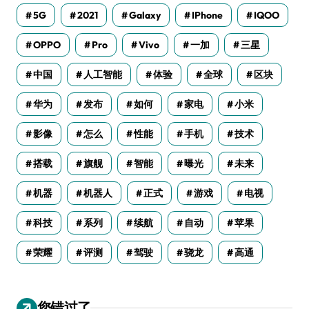
5G
2021
Galaxy
IPhone
IQOO
OPPO
Pro
Vivo
一加
三星
中国
人工智能
体验
全球
区块
华为
发布
如何
家电
小米
影像
怎么
性能
手机
技术
搭载
旗舰
智能
曝光
未来
机器
机器人
正式
游戏
电视
科技
系列
续航
自动
苹果
荣耀
评测
驾驶
骁龙
高通
您错过了