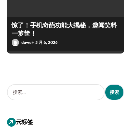
惊了！手机奇葩功能大揭秘，趣闻笑料
一箩筐！
dawei
3 月 6, 2026
搜
索
：
云标签