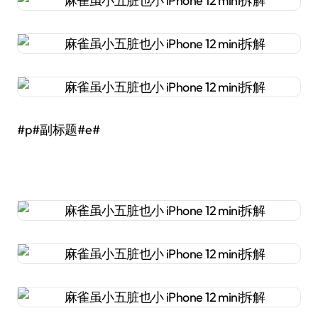
#p#副标题#e#