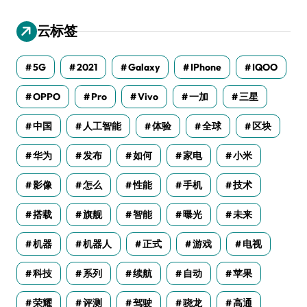
云标签
5G
2021
Galaxy
IPhone
IQOO
OPPO
Pro
Vivo
一加
三星
中国
人工智能
体验
全球
区块
华为
发布
如何
家电
小米
影像
怎么
性能
手机
技术
搭载
旗舰
智能
曝光
未来
机器
机器人
正式
游戏
电视
科技
系列
续航
自动
苹果
荣耀
评测
驾驶
骁龙
高通