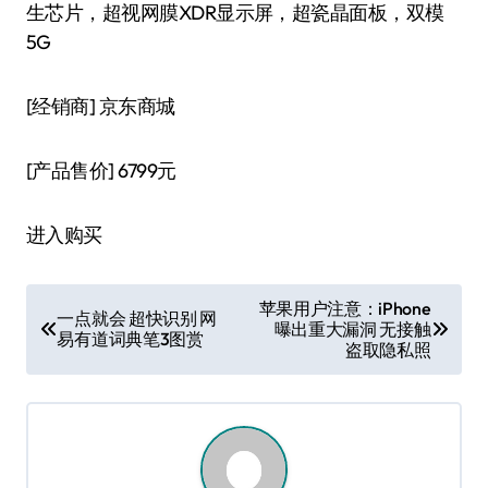
生芯片，超视网膜XDR显示屏，超瓷晶面板，双模
5G
[经销商]
京东商城
[产品售价]
6799元
进入购买
文
苹果用户注意：iPhone
一点就会 超快识别 网
曝出重大漏洞 无接触
章
易有道词典笔3图赏
盗取隐私照
导
航