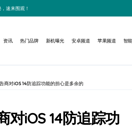
揭秘，速来围观！
亮点，一键尽享未来！
家带你探新亮点
资讯
热门品牌
新机曝光
安卓频道
苹果频道
智
！
商对iOS 14防追踪功能的担心是多余的
属风格！
境界，掌中科技新体验！
对iOS 14防追踪功