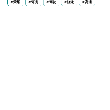
荣耀
评测
驾驶
骁龙
高通