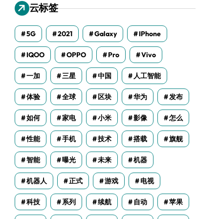
云标签
5G
2021
Galaxy
IPhone
IQOO
OPPO
Pro
Vivo
一加
三星
中国
人工智能
体验
全球
区块
华为
发布
如何
家电
小米
影像
怎么
性能
手机
技术
搭载
旗舰
智能
曝光
未来
机器
机器人
正式
游戏
电视
科技
系列
续航
自动
苹果