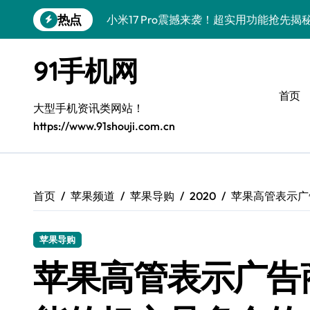
跳
热点
小米17 Pro震撼来袭！超实用功能抢先
转
到
三星Galaxy S26震撼来袭！创新科技
内
91手机网
容
三星Galaxy Z Fold7抢先揭秘！手机管
首页
S25 Ultra颜值炸裂！定制主题潮翻全场
大型手机资讯类网站！
https://www.91shouji.com.cn
Galaxy S24+登场，解锁手机美颜新境界
S26+颜值暴增！机皇美颜秘籍大公开
Galaxy A56 5G登场，时尚旗舰新体验！
首页
苹果频道
苹果导购
2020
苹果高管表示广告
三星Galaxy S26美颜秘籍，一键打造专
苹果导购
三星Galaxy Z TriFold：三屏折叠新
苹果高管表示广告商