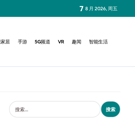
7
8 月 2026, 周五
能家居
手游
5G频道
VR
趣闻
智能生活
搜
索
：