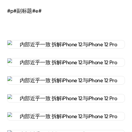
#p#副标题#e#