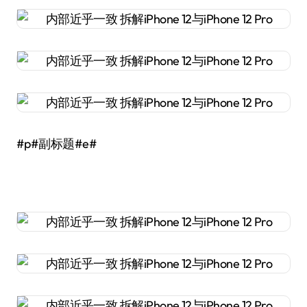
#p#副标题#e#