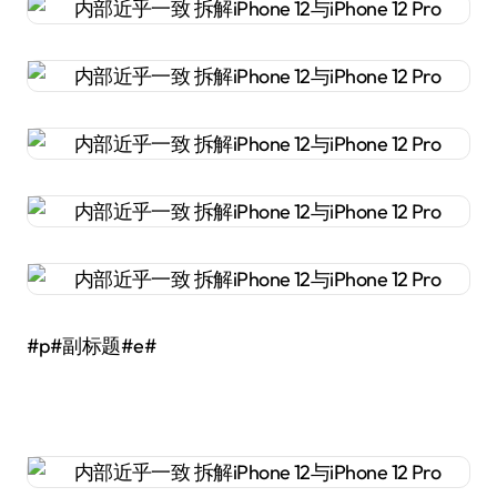
#p#副标题#e#