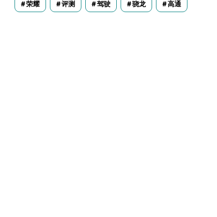
荣耀
评测
驾驶
骁龙
高通