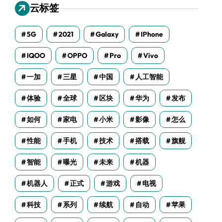
云标签
5G
2021
Galaxy
IPhone
IQOO
OPPO
Pro
Vivo
一加
三星
中国
人工智能
体验
全球
区块
华为
发布
如何
家电
小米
影像
怎么
性能
手机
技术
搭载
旗舰
智能
曝光
未来
机器
机器人
正式
游戏
电视
科技
系列
续航
自动
苹果