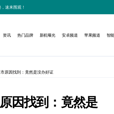
揭秘，速来围观！
亮点，一键尽享未来！
家带你探新亮点
资讯
热门品牌
新机曝光
安卓频道
苹果频道
智
！
2推迟上市原因找到：竟然是没办好证
属风格！
境界，掌中科技新体验！
迟上市原因找到：竟然是