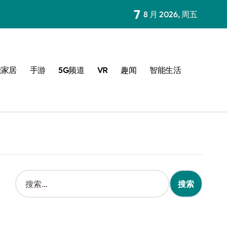
7
8 月 2026, 周五
能家居
手游
5G频道
VR
趣闻
智能生活
搜
索
：