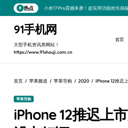
跳
热点
小米17 Pro震撼来袭！超实用功能抢先
转
到
三星Galaxy S26震撼来袭！创新科技
内
91手机网
容
三星Galaxy Z Fold7抢先揭秘！手机管
首页
S25 Ultra颜值炸裂！定制主题潮翻全场
大型手机资讯类网站！
https://www.91shouji.com.cn
Galaxy S24+登场，解锁手机美颜新境界
S26+颜值暴增！机皇美颜秘籍大公开
Galaxy A56 5G登场，时尚旗舰新体验！
首页
苹果频道
苹果导购
2020
iPhone 1
三星Galaxy S26美颜秘籍，一键打造专
苹果导购
三星Galaxy Z TriFold：三屏折叠新
iPhone 12推