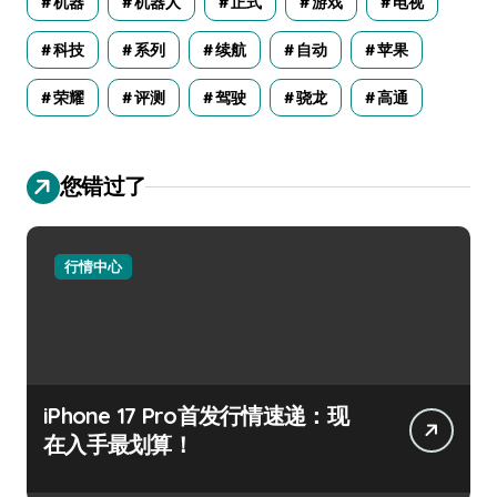
机器
机器人
正式
游戏
电视
科技
系列
续航
自动
苹果
荣耀
评测
驾驶
骁龙
高通
您错过了
行情中心
iPhone 17 Pro首发行情速递：现
在入手最划算！