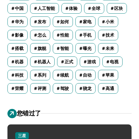
中国
人工智能
体验
全球
区块
华为
发布
如何
家电
小米
影像
怎么
性能
手机
技术
搭载
旗舰
智能
曝光
未来
机器
机器人
正式
游戏
电视
科技
系列
续航
自动
苹果
荣耀
评测
驾驶
骁龙
高通
您错过了
三星