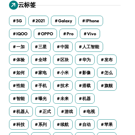
云标签
5G
2021
Galaxy
IPhone
IQOO
OPPO
Pro
Vivo
一加
三星
中国
人工智能
体验
全球
区块
华为
发布
如何
家电
小米
影像
怎么
性能
手机
技术
搭载
旗舰
智能
曝光
未来
机器
机器人
正式
游戏
电视
科技
系列
续航
自动
苹果