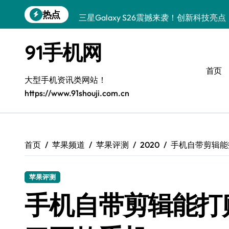
跳
热点
三星Galaxy S26震撼来袭！创新科技
转
到
三星Galaxy Z Fold7抢先揭秘！手机管
内
91手机网
容
S25 Ultra颜值炸裂！定制主题潮翻全场
首页
Galaxy S24+登场，解锁手机美颜新境界
大型手机资讯类网站！
https://www.91shouji.com.cn
S26+颜值暴增！机皇美颜秘籍大公开
Galaxy A56 5G登场，时尚旗舰新体验！
三星Galaxy S26美颜秘籍，一键打造专
首页
苹果频道
苹果评测
2020
手机自带剪辑能
三星Galaxy Z TriFold：三屏折叠新
苹果评测
手机自带剪辑能打