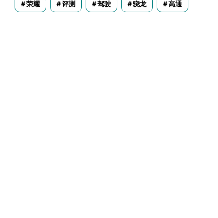
荣耀
评测
驾驶
骁龙
高通