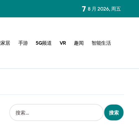
7
8 月 2026, 周五
能家居
手游
5G频道
VR
趣闻
智能生活
搜
索
：