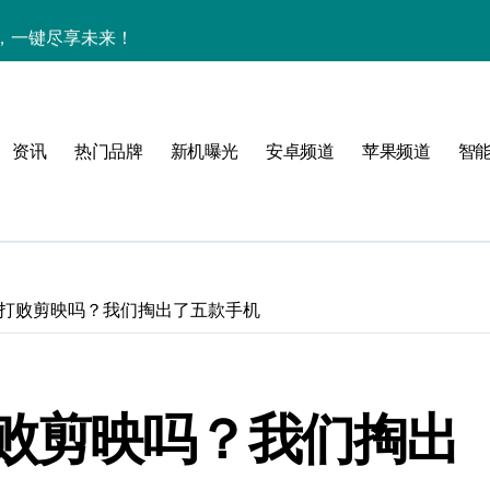
亮点，一键尽享未来！
家带你探新亮点
资讯
热门品牌
新机曝光
安卓频道
苹果频道
智
！
属风格！
打败剪映吗？我们掏出了五款手机
境界，掌中科技新体验！
败剪映吗？我们掏出