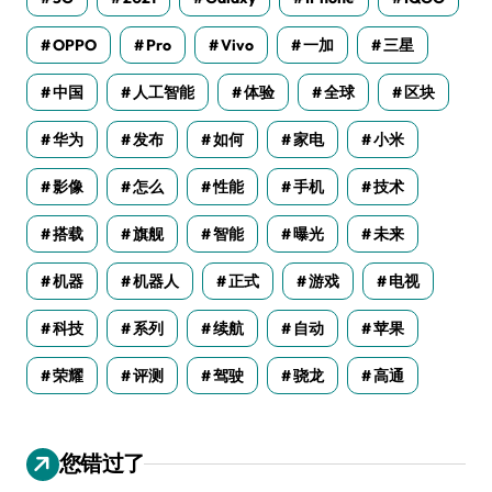
OPPO
Pro
Vivo
一加
三星
中国
人工智能
体验
全球
区块
华为
发布
如何
家电
小米
影像
怎么
性能
手机
技术
搭载
旗舰
智能
曝光
未来
机器
机器人
正式
游戏
电视
科技
系列
续航
自动
苹果
荣耀
评测
驾驶
骁龙
高通
您错过了