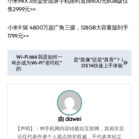
小米MIX 3滑盖全面屏手机限时直降600元8GB版仅
售2999元>>
小米9 SE 4800万超广角三摄，128GB大容量版到手
1799元>>
文
Wi-Fi 666 我是如何一
是“真像”还是“真香”？ i
步成为Wi-Fi“老司机”
章
OS 14快速上手体验
的
导
航
由
dawei
【声明】：91手机网内容转载自互联网，其相关言
论仅代表作者个人观点绝非权威，不代表本站立