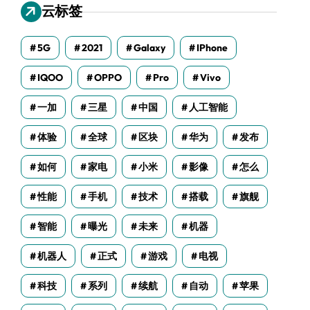
云标签
5G
2021
Galaxy
IPhone
IQOO
OPPO
Pro
Vivo
一加
三星
中国
人工智能
体验
全球
区块
华为
发布
如何
家电
小米
影像
怎么
性能
手机
技术
搭载
旗舰
智能
曝光
未来
机器
机器人
正式
游戏
电视
科技
系列
续航
自动
苹果