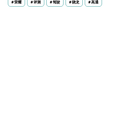
荣耀
评测
驾驶
骁龙
高通