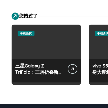
您错过了
手机新闻
手机新
三星Galaxy Z
vivo S
TriFold：三屏折叠新境
身大能
界，掌中科技新体验！
键畅享