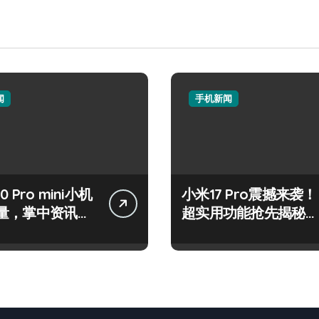
闻
手机新闻
50 Pro mini小机
小米17 Pro震撼来袭！
量，掌中资讯一
超实用功能抢先揭秘，
！
速来围观！