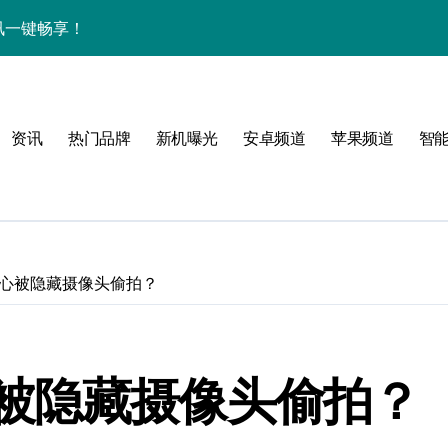
中资讯一键畅享！
揭秘，速来围观！
亮点，一键尽享未来！
资讯
热门品牌
新机曝光
安卓频道
苹果频道
智
家带你探新亮点
！
心被隐藏摄像头偷拍？
属风格！
被隐藏摄像头偷拍？
境界，掌中科技新体验！