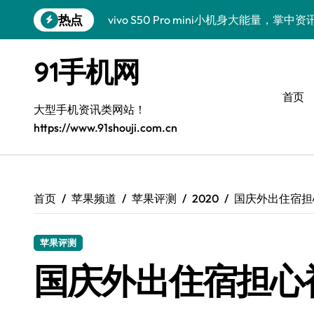
跳
热点
vivo S50 Pro mini小机身大能量，掌
转
到
小米17 Pro震撼来袭！超实用功能抢先
内
91手机网
容
三星Galaxy S26震撼来袭！创新科技
首页
三星Galaxy Z Fold7抢先揭秘！手机管
大型手机资讯类网站！
https://www.91shouji.com.cn
S25 Ultra颜值炸裂！定制主题潮翻全场
Galaxy S24+登场，解锁手机美颜新境界
S26+颜值暴增！机皇美颜秘籍大公开
首页
苹果频道
苹果评测
2020
国庆外出住宿担
Galaxy A56 5G登场，时尚旗舰新体验！
苹果评测
三星Galaxy S26美颜秘籍，一键打造专
国庆外出住宿担心
三星Galaxy Z TriFold：三屏折叠新