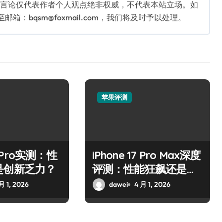
关言论仅代表作者个人观点绝非权威，不代表本站立场。如
：bqsm@foxmail.com，我们将及时予以处理。
苹果评测
17 Pro实测：性
iPhone 17 Pro Max深度
是创新乏力？
评测：性能狂飙还是创
新触顶？
月 1, 2026
dawei
4 月 1, 2026