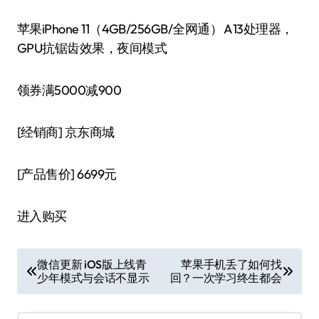
苹果iPhone 11（4GB/256GB/全网通） A13处理器，
GPU抗锯齿效果，夜间模式
领券满5000减900
[经销商]
京东商城
[产品售价]
6699元
进入购买
文
微信更新 iOS版上线青
苹果手机丢了如何找
少年模式与会话不显示
回？一次学习终生都会
章
导