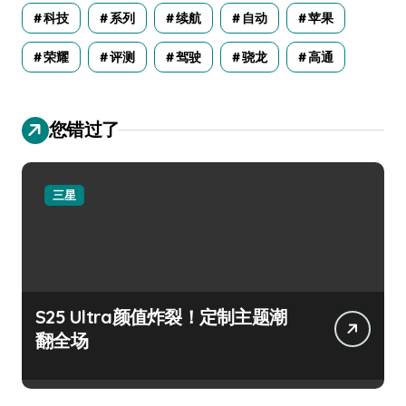
科技
系列
续航
自动
苹果
荣耀
评测
驾驶
骁龙
高通
您错过了
三星
S25 Ultra颜值炸裂！定制主题潮
翻全场