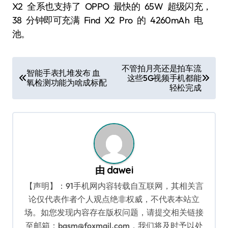
X2 全系也支持了 OPPO 最快的 65W 超级闪充，
38 分钟即可充满 Find X2 Pro 的 4260mAh 电
池。
文
不管拍月亮还是拍车流
智能手表扎堆发布 血
这些5G视频手机都能
章
氧检测功能为啥成标配
轻松完成
导
航
由
dawei
【声明】：91手机网内容转载自互联网，其相关言
论仅代表作者个人观点绝非权威，不代表本站立
场。如您发现内容存在版权问题，请提交相关链接
至邮箱：bqsm@foxmail.com，我们将及时予以处