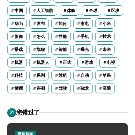
中国
人工智能
体验
全球
区块
华为
发布
如何
家电
小米
影像
怎么
性能
手机
技术
搭载
旗舰
智能
曝光
未来
机器
机器人
正式
游戏
电视
科技
系列
续航
自动
苹果
荣耀
评测
驾驶
骁龙
高通
您错过了
手机新闻