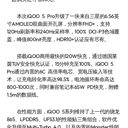
本次iQOO 5 Pro升级了一块来自三星的6.56英
寸AMOLED双曲面开孔屏，分辨率FHD+，支持
120Hz刷新率和240Hz采样率，100% DCI-P3色域覆
盖，峰值800nit亮度，HDR10+认证应有尽有。
搭载iQOO商用最快的120W快充，通过德国莱
茵TüV安全快充认证，15分钟充至100%。iQOO 5
Pro通过内置的6C 高倍率电芯、宽电压输入等技
术，让充电转化率高达98.5%，电池循环寿命高达
800-1000次，同时兼容笔记本65W PD快充，附赠
1.5m的数据线。
在性能方面，iQOO 5系列维持了上一代的骁龙
865、LPDDR5、UFS3.1的性能贴三角组合，软件优
化升级至Multi-Turbo 4.0，以及内置的Monster性能