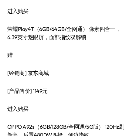
进入购买
荣耀Play4T（6GB/64GB/全网通） 像素四合一，
6.39英寸魅眼屏，面部指纹双解锁
赠
[经销商]
京东商城
[产品售价]
1149元
进入购买
OPPO A92s（6GB/128GB/全网通/5G版） 120Hz刷
新率，后置4800W四摄，侧边指纹