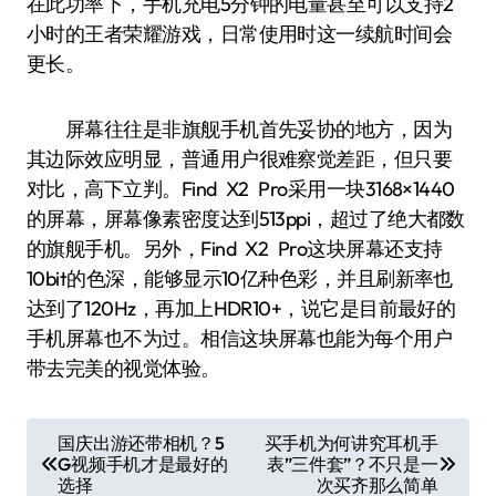
在此功率下，手机充电5分钟的电量甚至可以支持2
小时的王者荣耀游戏，日常使用时这一续航时间会
更长。
屏幕往往是非旗舰手机首先妥协的地方，因为
其边际效应明显，普通用户很难察觉差距，但只要
对比，高下立判。Find X2 Pro采用一块3168×1440
的屏幕，屏幕像素密度达到513ppi，超过了绝大都数
的旗舰手机。另外，Find X2 Pro这块屏幕还支持
10bit的色深，能够显示10亿种色彩，并且刷新率也
达到了120Hz，再加上HDR10+，说它是目前最好的
手机屏幕也不为过。相信这块屏幕也能为每个用户
带去完美的视觉体验。
文
国庆出游还带相机？5
买手机为何讲究耳机手
G视频手机才是最好的
表”三件套”？不只是一
章
选择
次买齐那么简单