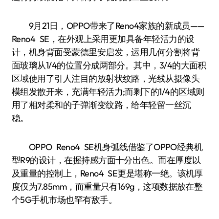
9月21日，OPPO带来了Reno4家族的新成员——
Reno4 SE，在外观上采用更加具备年轻活力的设
计，机身背面受蒙德里安启发，运用几何分割将背
面玻璃从1/4的位置分成两部分。其中，3/4的大面积
区域使用了引人注目的放射状纹路，光线从摄像头
模组发散开来，充满年轻活力;而剩下的1/4的区域则
用了相对柔和的子弹渐变纹路，给年轻留一丝沉
稳。
OPPO Reno4 SE机身弧线借鉴了OPPO经典机
型R9的设计，在握持感方面十分出色。而在厚度以
及重量的控制上，Reno4 SE更是堪称一绝。该机厚
度仅为7.85mm，而重量只有169g，这项数据放在整
个5G手机市场也罕有敌手。