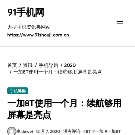
跳
91手机网
转
到
内
大型手机资讯类网站！
容
https://www.91shouji.com.cn
首页
资讯
手机导购
2020
一加8T使用一个月：续航够用 屏幕是亮点
手机导购
一加8T使用一个月：续航够用
屏幕是亮点
由 dawei
12 月 7, 2020
没有评论
#
8T
#
一加
#
一加8T