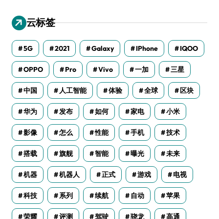
云标签
5G
2021
Galaxy
IPhone
IQOO
OPPO
Pro
Vivo
一加
三星
中国
人工智能
体验
全球
区块
华为
发布
如何
家电
小米
影像
怎么
性能
手机
技术
搭载
旗舰
智能
曝光
未来
机器
机器人
正式
游戏
电视
科技
系列
续航
自动
苹果
荣耀
评测
驾驶
骁龙
高通