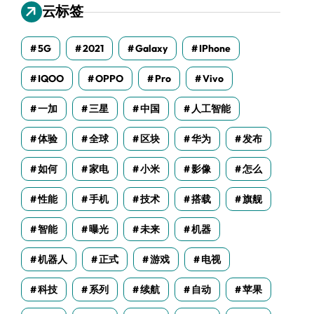
云标签
5G
2021
Galaxy
IPhone
IQOO
OPPO
Pro
Vivo
一加
三星
中国
人工智能
体验
全球
区块
华为
发布
如何
家电
小米
影像
怎么
性能
手机
技术
搭载
旗舰
智能
曝光
未来
机器
机器人
正式
游戏
电视
科技
系列
续航
自动
苹果