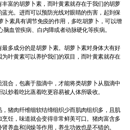
丰富的胡萝卜素，而叶黄素就存在于我们的胡萝
的蓝光。进而可以预防光线对眼睛的伤害，起到保
胡萝卜素具有调节免疫的作用，多吃胡萝卜，可以增
心脑血管疾病、白内障或者动脉硬化等疾病。
最多成分的是胡萝卜素。胡萝卜素对身体大有好
因为叶黄素可以养护我们的双目，而叶黄素就存在
混合，包裹于脂滴中，才能将类胡萝卜从脂滴中
所以炒着吃比蒸着吃更容易被人体所吸收。
，猪肉纤维细软结缔组织少而肌肉组织多，且肌
加烹饪，味道就会变得非常鲜美可口。猪肉富含多
补肾养血和润燥等作用，养生功效也是不错的。