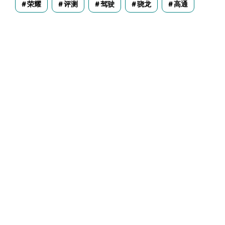
荣耀
评测
驾驶
骁龙
高通