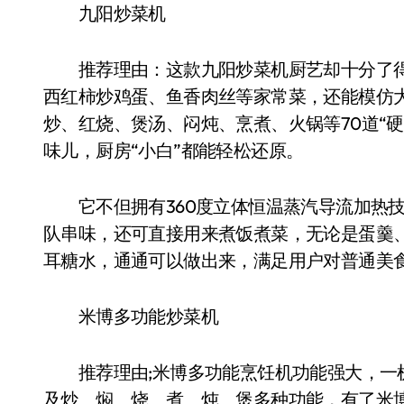
九阳炒菜机
推荐理由：这款九阳炒菜机厨艺却十分了得
西红柿炒鸡蛋、鱼香肉丝等家常菜，还能模仿
炒、红烧、煲汤、闷炖、烹煮、火锅等70道“
味儿，厨房“小白”都能轻松还原。
它不但拥有360度立体恒温蒸汽导流加热技
队串味，还可直接用来煮饭煮菜，无论是蛋羹
耳糖水，通通可以做出来，满足用户对普通美
米博多功能炒菜机
推荐理由;米博多功能烹饪机功能强大，一机
及炒、焖、烧、煮、炖、煲多种功能，有了米