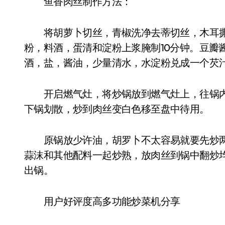
鱼香肉丝制作方法：
将胡萝卜切丝，青椒洗净去蒂切丝，木耳撕
粉，料酒，蛋清和淀粉上浆腌制10分钟。豆瓣
酒，盐，酱油，少量清水，水淀粉兑成一个芡
开启燃气灶，将炒锅放到燃气灶上，往锅内
下锅划散，炒到肉丝变白色移至盘中待用。
原锅放少许油，胡罗卜不太容易就要先炒两
蒜沫和其他配料一起炒熟，放肉丝到锅中翻炒均
出锅。
用户好评度高多功能炒菜机分享