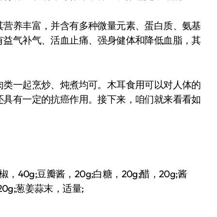
营养丰富，并含有多种微量元素、蛋白质、氨基
有益气补气、活血止痛、强身健体和降低血脂，其
类一起烹炒、炖煮均可。木耳食用可以对人体的
还具有一定的抗癌作用。接下来，咱们就来看看如
，40g;豆瓣酱，20g;白糖，20g;醋，20g;酱
，20g;葱姜蒜末，适量;