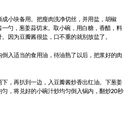
成小块备用。把瘦肉洗净切丝，并用盐，胡椒
酱一勺，葱姜蒜切末。取小碗，用白糖，香醋，料
汁。因为豆瓣酱很盐，口不重的就别放盐了。
倒入适当的食用油，待油熟了以后，把浆好的肉
下，再扒到一边，入豆瓣酱炒香出红油。下葱姜
匀，将兑好的小碗汁炒均匀倒入锅内，翻炒20秒