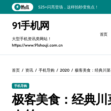
跳
热点
S25+闪亮登场，这样拍秒变焦点！
转
到
Z Fold6折叠屏美颜秘籍，解锁高阶玩法
内
91手机网
容
Galaxy Z Fold6：折叠新风尚，美学新篇
首页
Galaxy S25+潮酷登场，定制你的美学之
大型手机资讯类网站！
https://www.91shouji.com.cn
Galaxy C55 5G登场，个性定制玩转潮流
A56 5G美学觉醒：打造你的专属潮机风
三星W26奢华升级，尊享非凡体验
首页
资讯
手机导购
2020
极客美食：经典川菜
Galaxy S26 Ultra美学升级，惊艳视界全
手机导购
极简美学小米17 Ultra徕卡版：精简生活
极客美食：经典川
Galaxy Z Flip6：折叠时尚，一瞬惊艳