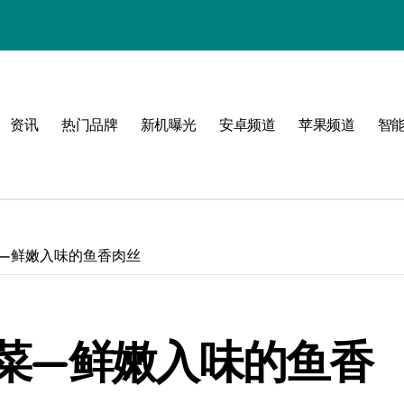
章
资讯
热门品牌
新机曝光
安卓频道
苹果频道
智
选
风
—鲜嫩入味的鱼香肉丝
解析
之选
菜—鲜嫩入味的鱼香